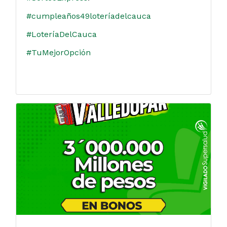
#cumpleaños49loteríadelcauca
#LoteríaDelCauca
#TuMejorOpción