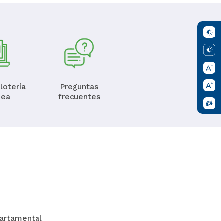
lotería
Preguntas
nea
frecuentes
partamental