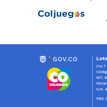
prev
Lote
Cra 7
Códig
NIT. 
Horar
a.m. 
PBX: 