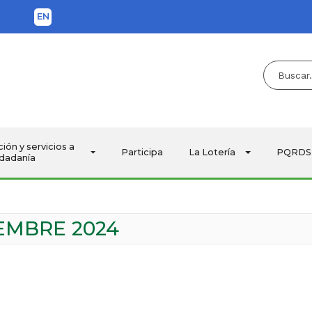
EN
Buscar...
ca
ión y servicios a
Participa
La Lotería
PQRDS
udadanía
IEMBRE 2024