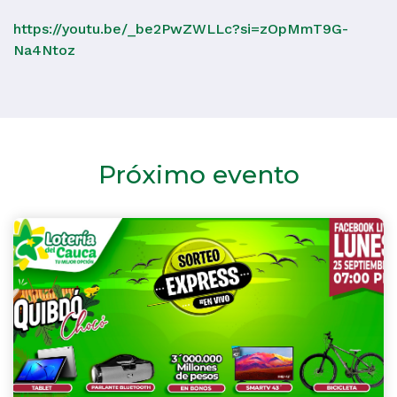
https://youtu.be/_be2PwZWLLc?si=zOpMmT9G-
Na4Ntoz
Próximo evento