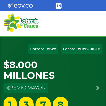
EN
Lotería del Cauca
Sorteo:
0008
Fecha:
2026-06-02
$12.000
MILLONES
EXTRAORDINARIO
Previous
Nex
8
0
1
3