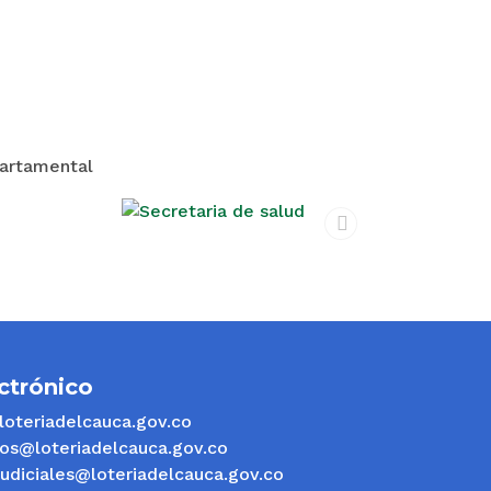
partamental
next
ctrónico
oteriadelcauca.gov.co
os@loteriadelcauca.gov.co
judiciales@loteriadelcauca.gov.co