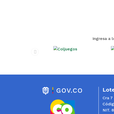
Ingresa a 
prev
Lote
Cra 7
Códig
NIT. 