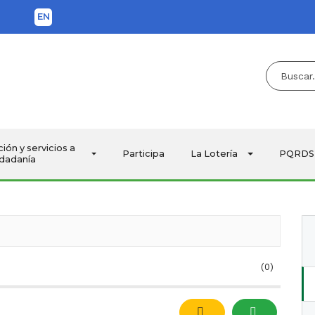
EN
Buscar...
ca
ión y servicios a
Participa
La Lotería
PQRDS
udadanía
(0)