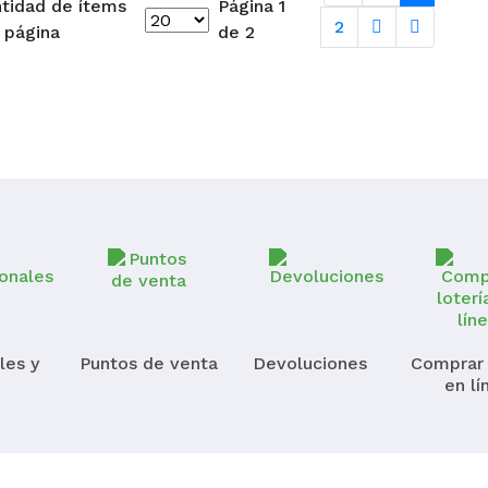
tidad de ítems
Página 1
2
 página
de 2
les y
Puntos de venta
Devoluciones
Comprar 
en lí